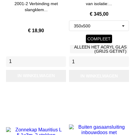
2001-2 Verbinding met
van isolatie:...
slangklem...
Prijs
€ 345,00
Prijs
€ 18,90
COMPLEET
ALLEEN HET ACRYL GLAS
(GRIJS GETINT)
IN WINKELWAGEN
IN WINKELWAGEN
-5%