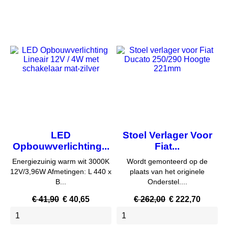
-3%
-15%
LED
Stoel Verlager Voor
Opbouwverlichting...
Fiat...
Energiezuinig warm wit 3000K
Wordt gemonteerd op de
12V/3,96W Afmetingen: L 440 x
plaats van het originele
B...
Onderstel....
Normale
Prijs
Normale
Prijs
€ 41,90
€ 40,65
€ 262,00
€ 222,70
prijs
prijs