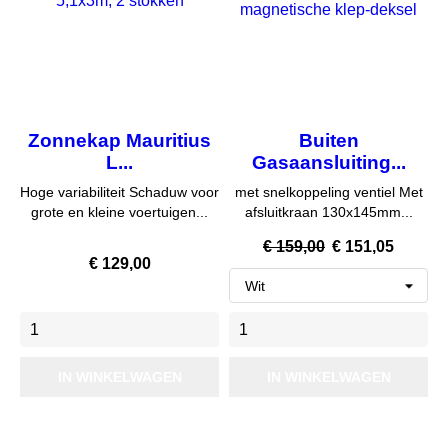
Zonnekap Mauritius
Buiten
L...
Gasaansluiting...
Hoge variabiliteit Schaduw voor
met snelkoppeling ventiel Met
grote en kleine voertuigen...
afsluitkraan 130x145mm...
Normale
Prijs
€ 159,00
€ 151,05
Prijs
€ 129,00
prijs
IN WINKELWAGEN
IN WINKELWAGEN