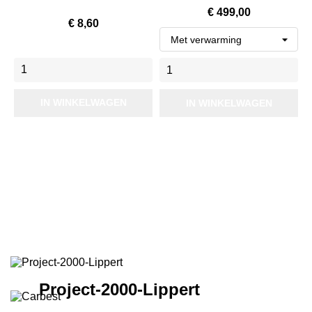
Prijs
€ 499,00
Prijs
€ 8,60
IN WINKELWAGEN
IN WINKELWAGEN
Oyster Vision
Met een Oyster heb je in Noorwegen mooi beeld
Project-2000-Lippert