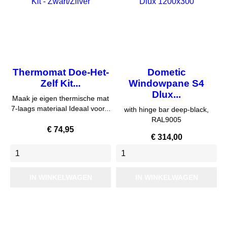
Thermomat Doe-Het-
Dometic
Zelf Kit...
Windowpane S4
Dlux...
Maak je eigen thermische mat
7-laags materiaal Ideaal voor...
with hinge bar deep-black,​
RAL9005
Prijs
€ 74,95
Prijs
€ 314,00
IN WINKELWAGEN
IN WINKELWAGEN
Nieuw
Nieuw