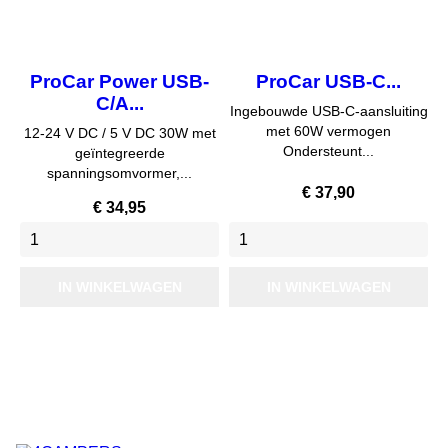
ProCar Power USB-
ProCar USB-C...
C/A...
Ingebouwde USB-C-aansluiting
met 60W vermogen
12-24 V DC / 5 V DC 30W met
Ondersteunt...
geïntegreerde
spanningsomvormer,...
Prijs
€ 37,90
Prijs
€ 34,95
IN WINKELWAGEN
IN WINKELWAGEN