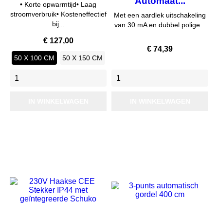
Automaat...
• Korte opwarmtijd• Laag
stroomverbruik• Kosteneffectief
Met een aardlek uitschakeling
bij...
van 30 mA en dubbel polige...
Prijs
€ 127,00
Prijs
€ 74,39
50 X 100 CM
50 X 150 CM
IN WINKELWAGEN
IN WINKELWAGEN