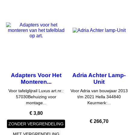
Adapters Voor Het
Adria Achter Lamp-
Monteren...
Unit
Voor tafelglijrail Luxus art.nr.:
Voor Adria van bouwjaar 2013
57030Behuizing voor
t/m 2021 Hella 344840
montage...
Keurmerk:...
Prijs
€ 3,80
Prijs
€ 266,70
ZONDER VERGRENDELING
MET VERGRENDELING