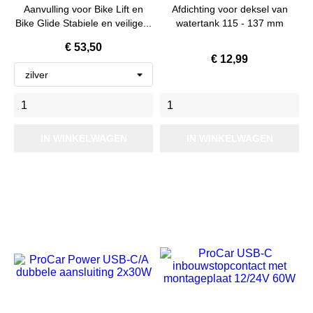
Aanvulling voor Bike Lift en
Afdichting voor deksel van
Bike Glide Stabiele en veilige...
watertank 115 - 137 mm
Prijs
€ 53,50
Prijs
€ 12,99
IN WINKELWAGEN
IN WINKELWAGEN
Nieuw
Nieuw