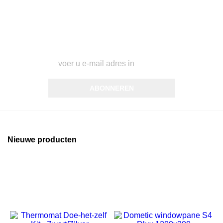
Abonneer op ons
U kunt op elk gewenst moment weer uitschrijven. Hiervoor
kunt u de contactgegevens gebruiken uit de algemene
voorwaarden.
ABONNEREN
Nieuwe producten
Nieuw
Nieuw