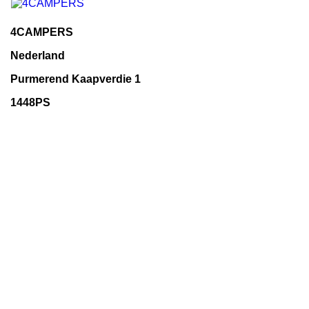
4CAMPERS
Nederland
Purmerend Kaapverdie 1
1448PS
+31622196780
info@4campers.nl

INFORMATIE

CATEGORIEËN

UW ACCOUNT