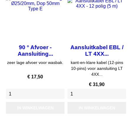
90 ° Afvoer -
Aansluitkabel EBL /
Aansluiting...
LT 4XX...
zeer lage afvoer voor wasbak.
kant-en-klare kabel (12-pins
10-pins) voor aansluiting LT
4XX...
Prijs
€ 17,50
Prijs
€ 31,90
IN WINKELWAGEN
IN WINKELWAGEN