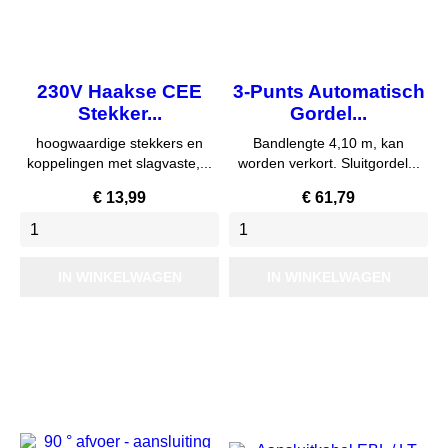
230V Haakse CEE
3-Punts Automatisch
Stekker...
Gordel...
hoogwaardige stekkers en
Bandlengte 4,10 m, kan
koppelingen met slagvaste,...
worden verkort. Sluitgordel...
Prijs
Prijs
€ 13,99
€ 61,79
IN WINKELWAGEN
IN WINKELWAGEN