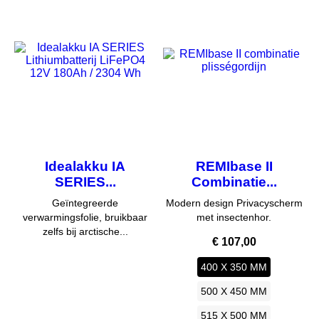
Idealakku IA
REMIbase II
SERIES...
Combinatie...
Geïntegreerde
Modern design Privacyscherm
verwarmingsfolie, bruikbaar
met insectenhor.
zelfs bij arctische...
Prijs
€ 107,00
400 X 350 MM
500 X 450 MM
515 X 500 MM