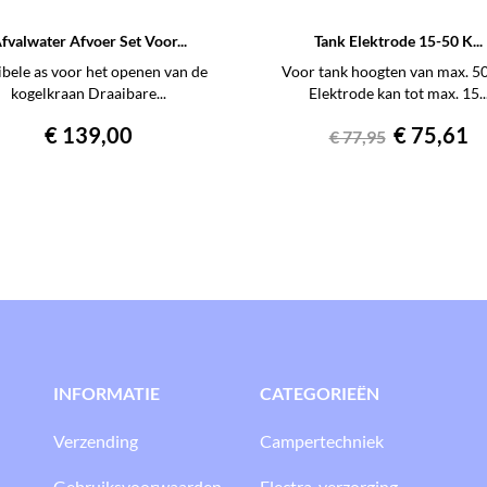
fvalwater Afvoer Set Voor...
Tank Elektrode 15-50 K...
ibele as voor het openen van de
Voor tank hoogten van max. 5
kogelkraan Draaibare...
Elektrode kan tot max. 15..
Prijs
Normale
Prijs
€ 139,00
€ 75,61
€ 77,95
prijs
INFORMATIE
CATEGORIEËN
Verzending
Campertechniek
Gebruiksvoorwaarden
Electra-verzorging