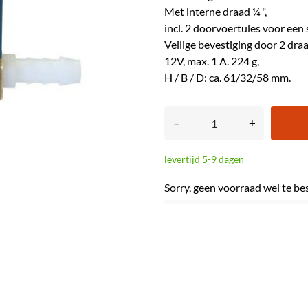
Met interne draad ¼ ",
incl. 2 doorvoertules voor een
Veilige bevestiging door 2 dr
12V, max. 1 A. 224 g,
H / B / D: ca. 61/32/58 mm.
–
+
levertijd 5-9 dagen
Sorry, geen voorraad wel te be