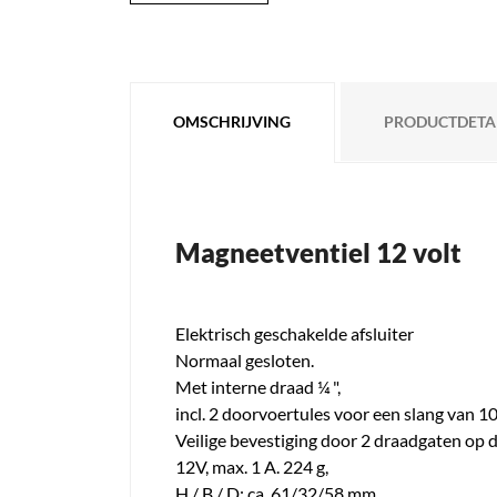
OMSCHRIJVING
PRODUCTDETA
Magneetventiel 12 volt
Elektrisch geschakelde afsluiter
Normaal gesloten.
Met interne draad ¼ ",
incl. 2 doorvoertules voor een slang van 
Veilige bevestiging door 2 draadgaten op
12V, max. 1 A. 224 g,
H / B / D: ca. 61/32/58 mm.