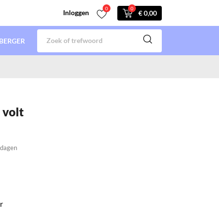
0
0
Inloggen
€ 0,00
BERGER
 volt
0 dagen
r