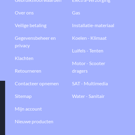
Over ons
Gas
Veilige betaling
Installatie-materiaal
Gegevensbeheer en
Koelen - Klimaat
privacy
Luifels - Tenten
Klachten
Motor - Scooter
Retourneren
dragers
Contacteer opnemen
SAT - Multimedia
Sitemap
Water - Sanitair
Mijn account
Nieuwe producten