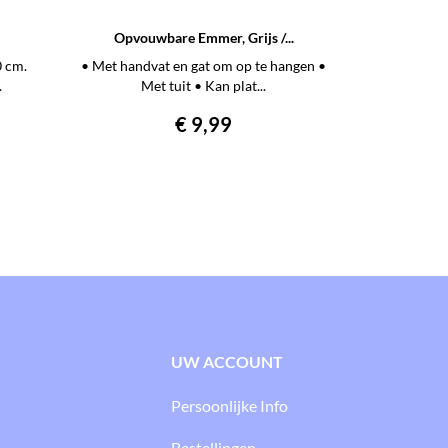
Opvouwbare Emmer, Grijs /...
0 cm.
• Met handvat en gat om op te hangen •
.
Met tuit • Kan plat...
Prijs
€ 9,99
UW ACCOUNT
Persoonlijke Info
Bestellingen