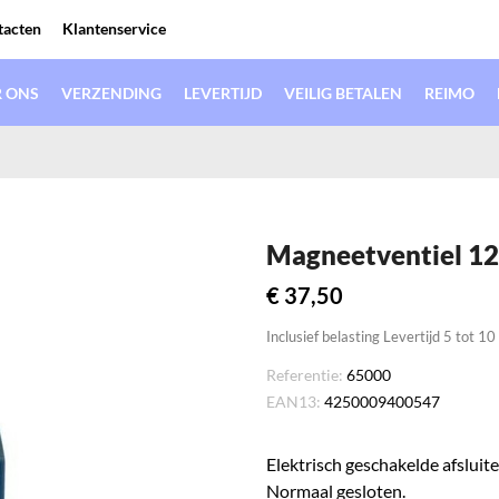
Klantenservice
tacten
 ONS
VERZENDING
LEVERTIJD
VEILIG BETALEN
REIMO
Magneetventiel 12
€ 37,50
Inclusief belasting
Levertijd 5 tot 1
Referentie:
65000
EAN13:
4250009400547
Elektrisch geschakelde afsluite
Normaal gesloten.