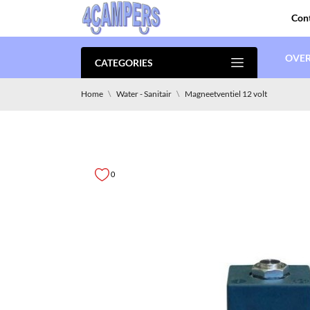
Con
OVER
CATEGORIES
Home
Water - Sanitair
Magneetventiel 12 volt
0