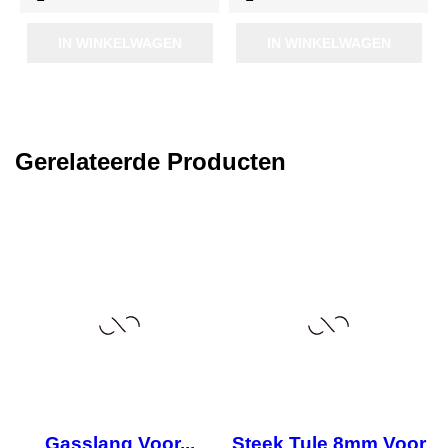
IN WINKELWAGEN
IN WINKELWAGEN
Gerelateerde Producten
r
Gasslang Voor...
Steek Tule 8mm Voor