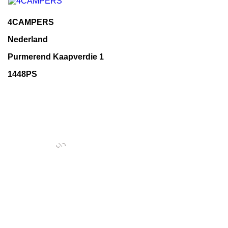
4CAMPERS
Nederland
Purmerend Kaapverdie 1
1448PS
+31622196780
info@4campers.nl

INFORMATIE

CATEGORIEËN

UW ACCOUNT