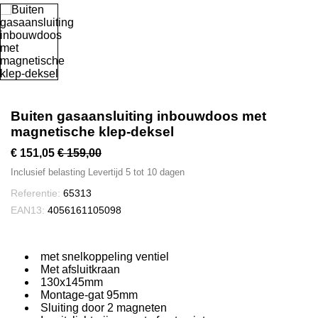
Buiten gasaansluiting inbouwdoos met
magnetische klep-deksel
€ 151,05
€ 159,00
Inclusief belasting
Levertijd 5 tot 10 dagen
Referentie:
65313
EAN13:
4056161105098
met snelkoppeling ventiel
Met afsluitkraan
130x145mm
Montage-gat 95mm
Sluiting door 2 magneten