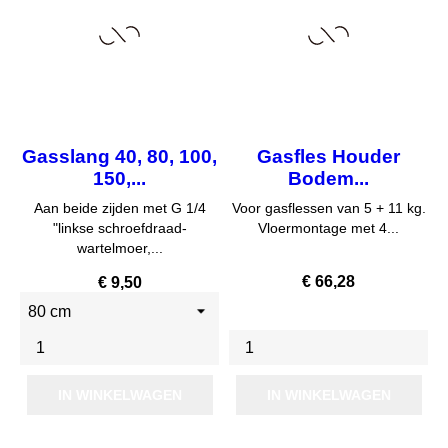
Gasslang 40, 80, 100,
Gasfles Houder
150,...
Bodem...
Aan beide zijden met G 1/4
Voor gasflessen van 5 + 11 kg.
"linkse schroefdraad-
Vloermontage met 4...
wartelmoer,...
Prijs
Prijs
€ 66,28
€ 9,50
IN WINKELWAGEN
IN WINKELWAGEN