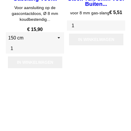
Buiten...
Voor aansluiting op de
Prijs
€ 5,51
voor 8 mm gas-slang
gascontactdoos, Ø 8 mm
koudbestendig...
Prijs
€ 15,90
IN WINKELWAGEN
IN WINKELWAGEN