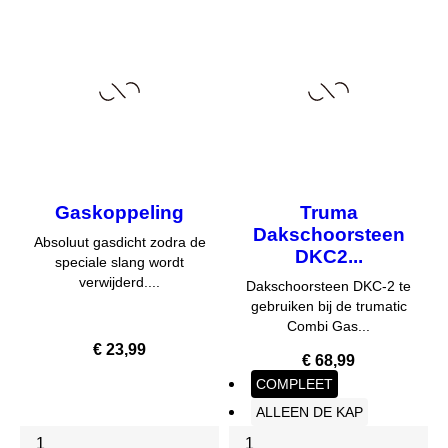
Gaskoppeling
Truma
Dakschoorsteen
Absoluut gasdicht zodra de
DKC2...
speciale slang wordt
verwijderd....
Dakschoorsteen DKC-2 te
gebruiken bij de trumatic
Combi Gas...
Prijs
€ 23,99
Prijs
€ 68,99
COMPLEET
ALLEEN DE KAP